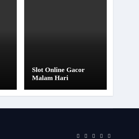
Slot Online Gacor
Malam Hari