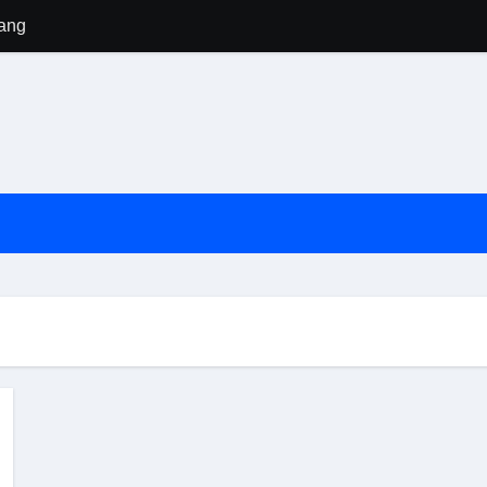
ang
Slot Online Gac