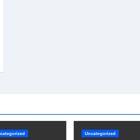
categorized
Uncategorized