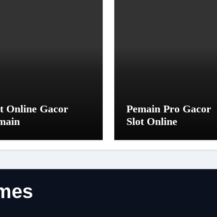
ot Online Gacor
Pemain Pro Gacor
main
Slot Online
ames