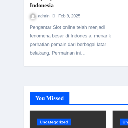
Indonesia
admin
Feb 9, 2025
Pengantar Slot online telah menjadi
fenomena besar di Indonesia, menarik
perhatian pemain dari berbagai latar
belakang. Permainan ini…
You Missed
Uncategorized
Un