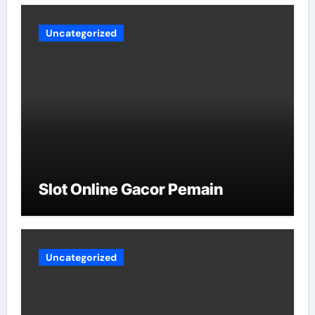
Uncategorized
Slot Online Gacor Pemain
Uncategorized