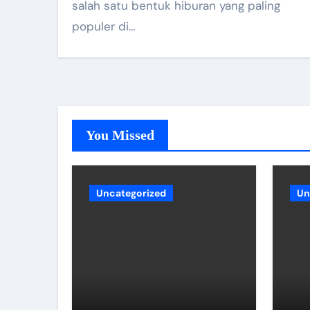
salah satu bentuk hiburan yang paling
populer di…
You Missed
Uncategorized
Un