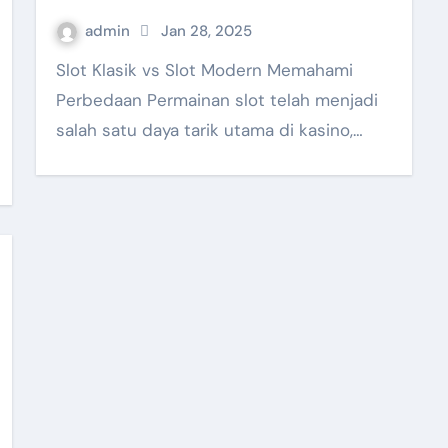
admin
Jan 28, 2025
Slot Klasik vs Slot Modern Memahami
Perbedaan Permainan slot telah menjadi
salah satu daya tarik utama di kasino,…