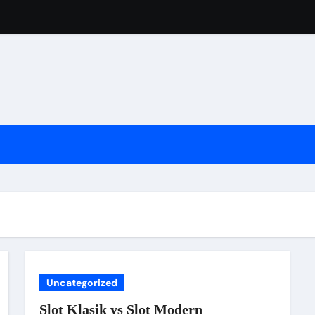
strik
t
ma
nang
Uncategorized
Slot Klasik vs Slot Modern