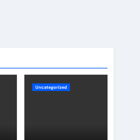
Uncategorized